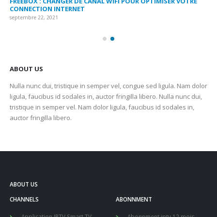
FREEBOX : CHANGER DE CANAL WIFI POUR OPTIMISER VOTRE
CO
CONNECTION INTERNET
MA
septembre 22, 2021
sep
ABOUT US
Nulla nunc dui, tristique in semper vel, congue sed ligula. Nam dolor
ligula, faucibus id sodales in, auctor fringilla libero. Nulla nunc dui,
tristique in semper vel. Nam dolor ligula, faucibus id sodales in,
auctor fringilla libero.
ABOUT US
CHANNELS
ABONNMENT
Application IPTV Smart TV
Abonnment iptv 12 mois