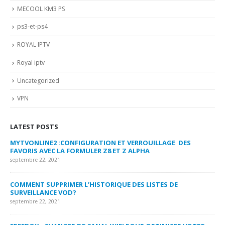
MECOOL KM3 PS
ps3-et-ps4
ROYAL IPTV
Royal iptv
Uncategorized
VPN
LATEST POSTS
MYTVONLINE2 :CONFIGURATION ET VERROUILLAGE DES
CO
FAVORIS AVEC LA FORMULER Z8 ET Z ALPHA
sep
septembre 22, 2021
MY
COMMENT SUPPRIMER L’HISTORIQUE DES LISTES DE
LI
SURVEILLANCE VOD?
US
septembre 22, 2021
sep