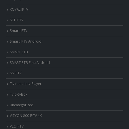
ROYAL IPTV
SET IPTV
Smart IPTV
Smart IPTV Android
SMART STB
SMART STB Emu Android
SS IPTV
Tivimate iptv Player
Tvip-S-Box
Uncategorized
VIZYON 800 IPTV 4K
VLC IPTV