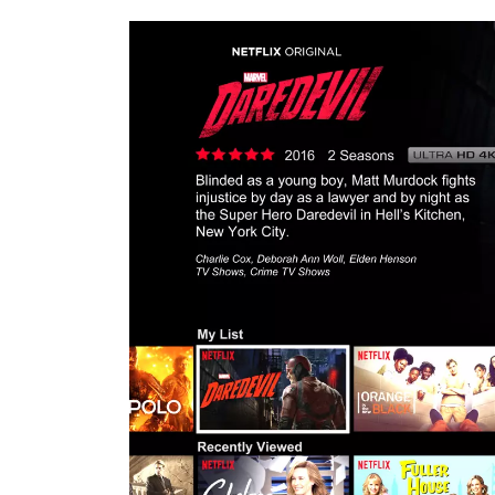
COMMENT PARAMETRER VOTRE
DREAMLINK T3
septembre 22, 2021
MYTVONLINE1 MYTVONLINE2
:QUELLES SONT LES LIMITATIONS
MAXIMALES PRIS EN CHARGE SUR
CLES USB|DISQUE DUR | CARTE S
septembre 22, 2021
COMMENT UTILISER VOTRE
ABONNEMENT IPTV DE VOTRE
MAG250/254 POUR KODI
septembre 22, 2021