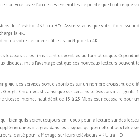
parce que vous avez l’un de ces ensembles de pointe que tout ce que v
ssions de télévision 4K Ultra HD . Assurez-vous que votre fournisseur 
charge la 4K.
tinu ou votre décodeur câble est prêt pour la 4K.
les lecteurs et les films étant disponibles au format disque. Cependant
aux disques, mais l’avantage est que ces nouveaux lecteurs peuvent t
ng 4K. Ces services sont disponibles sur un nombre croissant de dif
 Google Chromecast , ainsi que sur certains téléviseurs intelligents 4
 vitesse Internet haut débit de 15 à 25 Mbps est nécessaire pour u
i, bien qu’ils soient toujours en 1080p pour la lecture sur des lecte
supplémentaires intégrés dans les disques qui permettent aux télévise
leurs. clarté pour l’affichage sur leurs téléviseurs 4K Ultra HD.