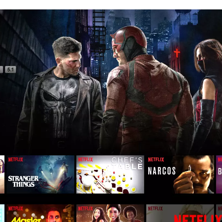
MYTVONLINE2 :CONFIGURATION ET
COMMENT PARAMETRER
VERROUILLAGE DES FAVORIS AVEC
DREAMLINK T3
LA FORMULER Z8 ET Z ALPHA
septembre 22, 2021
septembre 22, 2021
MYTVONLINE1 MYTVONL
COMMENT SUPPRIMER
:QUELLES SONT LES LIM
L’HISTORIQUE DES LISTES DE
MAXIMALES PRIS EN CH
D
SURVEILLANCE VOD?
CLES USB|DISQUE DUR |
septembre 22, 2021
septembre 22, 2021
FREEBOX : CHANGER DE CANAL WIFI
COMMENT UTILISER VOT
POUR OPTIMISER VOTRE
ABONNEMENT IPTV DE V
CONNECTION INTERNET
MAG250/254 POUR KODI
septembre 22, 2021
septembre 22, 2021