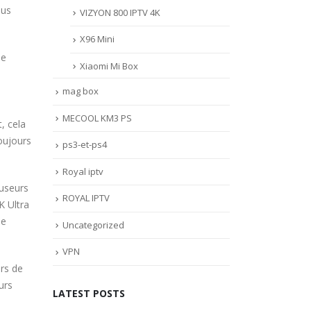
ous
VIZYON 800 IPTV 4K
X96 Mini
de
Xiaomi Mi Box
mag box
MECOOL KM3 PS
, cela
oujours
ps3-et-ps4
Royal iptv
fuseurs
ROYAL IPTV
K Ultra
ne
Uncategorized
VPN
urs de
urs
LATEST POSTS