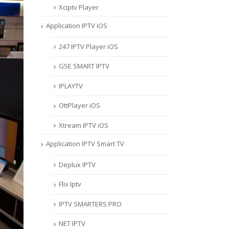
Xciptv Player
Application IPTV iOS
247 IPTV Player iOS
‎GSE SMART IPTV
IPLAYTV
OttPlayer iOS
Xtream IPTV iOS
Application IPTV Smart TV
Deplux IPTV
Flix Iptv
IPTV SMARTERS PRO
NET IPTV