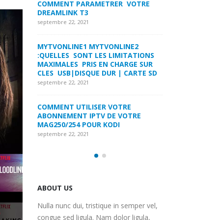
 VOTRE
MYTVONLINE2 :CONFIGURATION ET
COMMENT PARA
VERROUILLAGE DES FAVORIS AVEC
DREAMLINK T3
LA FORMULER Z8 ET Z ALPHA
septembre 22, 2021
septembre 22, 2021
INE2
MYTVONLINE1 M
ITATIONS
COMMENT SUPPRIMER
:QUELLES SONT 
ARGE SUR
L’HISTORIQUE DES LISTES DE
MAXIMALES PRI
 CARTE SD
SURVEILLANCE VOD?
CLES USB|DISQU
septembre 22, 2021
septembre 22, 2021
RE
FREEBOX : CHANGER DE CANAL WIFI
COMMENT UTILI
OTRE
POUR OPTIMISER VOTRE
ABONNEMENT IP
CONNECTION INTERNET
MAG250/254 PO
septembre 22, 2021
septembre 22, 2021
ABOUT US
Nulla nunc dui, tristique in semper vel,
congue sed ligula. Nam dolor ligula,