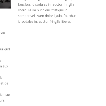
faucibus id sodales in, auctor fringilla
libero. Nulla nunc dui, tristique in
semper vel. Nam dolor ligula, faucibus
id sodales in, auctor fringilla libero.
r du
r qu’il
e
 mieux
le
 et de
ien sur
ure.