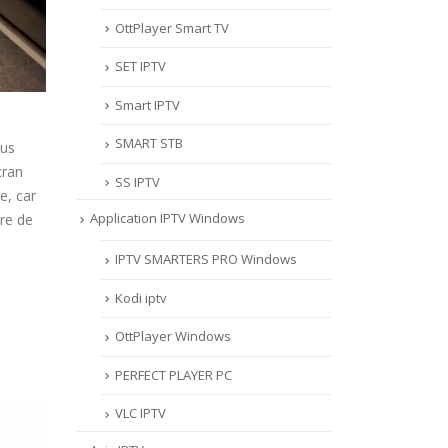
OttPlayer Smart TV
SET IPTV
Smart IPTV
SMART STB
ous
cran
SS IPTV
e, car
Application IPTV Windows
ure de
s
IPTV SMARTERS PRO Windows
Kodi iptv
OttPlayer Windows
PERFECT PLAYER PC
VLC IPTV