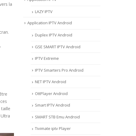
vers la
LAZY IPTV
Application IPTV Android
cran.
Duplex IPTV Android
,
GSE SMART IPTV Android
IPTV Extreme
IPTV Smarters Pro Android
NET IPTV Android
OttPlayer Android
être
 ces
Smart IPTV Android
taille
 Ultra
SMART STB Emu Android
Tivimate iptv Player