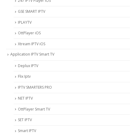
247 IPTV Player iOS
‎GSE SMART IPTV
IPLAYTV
OttPlayer iOS
Xtream IPTV iOS
Application IPTV Smart TV
Deplux IPTV
Flix Iptv
IPTV SMARTERS PRO
NET IPTV
OttPlayer Smart TV
SET IPTV
Smart IPTV