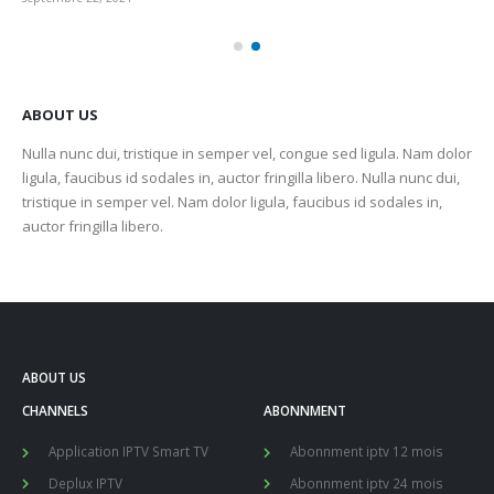
ABOUT US
Nulla nunc dui, tristique in semper vel, congue sed ligula. Nam dolor
ligula, faucibus id sodales in, auctor fringilla libero. Nulla nunc dui,
tristique in semper vel. Nam dolor ligula, faucibus id sodales in,
auctor fringilla libero.
ABOUT US
CHANNELS
ABONNMENT
Application IPTV Smart TV
Abonnment iptv 12 mois
Deplux IPTV
Abonnment iptv 24 mois