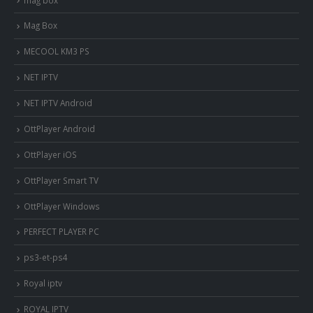
Mag Box
MECOOL KM3 PS
NET IPTV
NET IPTV Android
OttPlayer Android
OttPlayer iOS
OttPlayer Smart TV
OttPlayer Windows
PERFECT PLAYER PC
ps3-et-ps4
Royal iptv
ROYAL IPTV