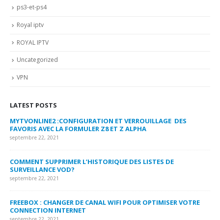
ps3-et-ps4
Royal iptv
ROYAL IPTV
Uncategorized
VPN
LATEST POSTS
MYTVONLINE2 :CONFIGURATION ET VERROUILLAGE DES
CO
FAVORIS AVEC LA FORMULER Z8 ET Z ALPHA
sep
septembre 22, 2021
MY
COMMENT SUPPRIMER L’HISTORIQUE DES LISTES DE
LI
SURVEILLANCE VOD?
US
septembre 22, 2021
sep
FREEBOX : CHANGER DE CANAL WIFI POUR OPTIMISER VOTRE
CO
CONNECTION INTERNET
MA
septembre 22, 2021
sep