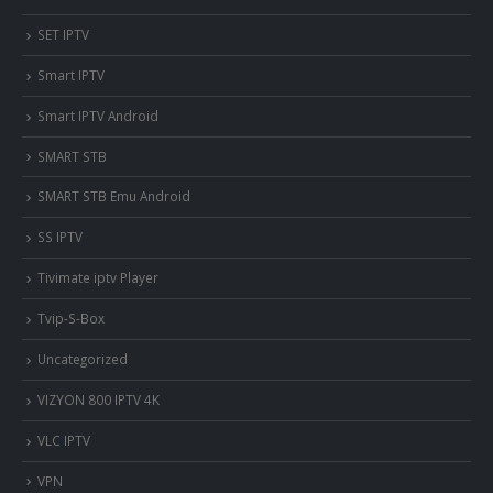
SET IPTV
Smart IPTV
Smart IPTV Android
SMART STB
SMART STB Emu Android
SS IPTV
Tivimate iptv Player
Tvip-S-Box
Uncategorized
VIZYON 800 IPTV 4K
VLC IPTV
VPN