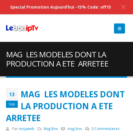
Special Promotion Aujourd’hui -15% Code: off15
MAG LES MODELES DONT LA
PRODUCTION A ETE ARRETEE
MAG LES MODELES DONT
13
LA PRODUCTION A ETE
Sep
ARRETEE
Par
mojaweb
Mag Box
mag box
0 Commentaires