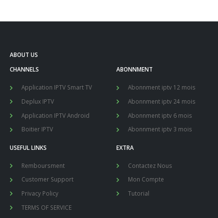
ABOUT US
CHANNELS
ABONNMENT
Application IPTV Smart TV
Abonnment iptv 12 mois
Deplux IPTV
Abonnment iptv 24 mois
Application IPTV Android
Abonnment iptv 6 mois
Boitier IPTV
Abonnment iptv 3 mois
USEFUL LINKS
EXTRA
Remboursment
Contactez Nous
Customer Support
Mon Compte
Privacy Policy
Tutorial
TERMS OF SERVICE