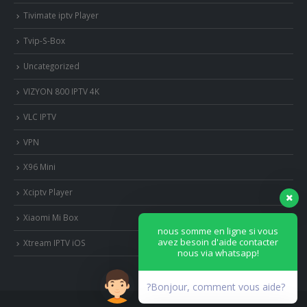
Tivimate iptv Player
Tvip-S-Box
Uncategorized
VIZYON 800 IPTV 4K
VLC IPTV
VPN
X96 Mini
Xciptv Player
Xiaomi Mi Box
nous somme en ligne si vous
avez besoin d'aide contacter
Xtream IPTV iOS
nous via whatsapp!
?Bonjour, comment vous aide?