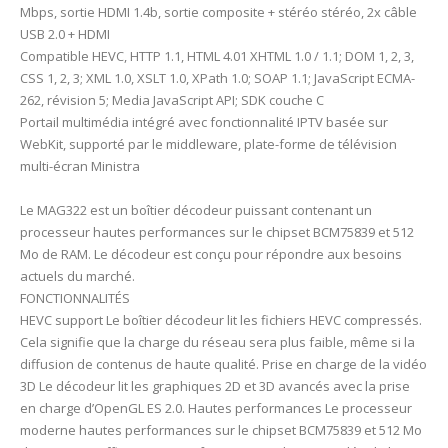
Mbps, sortie HDMI 1.4b, sortie composite + stéréo stéréo, 2x câble
USB 2.0 + HDMI
Compatible HEVC, HTTP 1.1, HTML 4.01 XHTML 1.0 / 1.1; DOM 1, 2, 3,
CSS 1, 2, 3; XML 1.0, XSLT 1.0, XPath 1.0; SOAP 1.1; JavaScript ECMA-
262, révision 5; Media JavaScript API; SDK couche C
Portail multimédia intégré avec fonctionnalité IPTV basée sur
WebKit, supporté par le middleware, plate-forme de télévision
multi-écran Ministra
Le MAG322 est un boîtier décodeur puissant contenant un
processeur hautes performances sur le chipset BCM75839 et 512
Mo de RAM. Le décodeur est conçu pour répondre aux besoins
actuels du marché.
FONCTIONNALITÉS
HEVC support Le boîtier décodeur lit les fichiers HEVC compressés.
Cela signifie que la charge du réseau sera plus faible, même si la
diffusion de contenus de haute qualité. Prise en charge de la vidéo
3D Le décodeur lit les graphiques 2D et 3D avancés avec la prise
en charge d’OpenGL ES 2.0. Hautes performances Le processeur
moderne hautes performances sur le chipset BCM75839 et 512 Mo