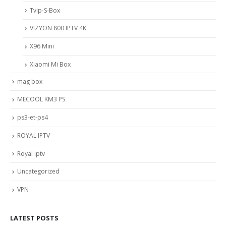
Tvip-S-Box
VIZYON 800 IPTV 4K
X96 Mini
Xiaomi Mi Box
mag box
MECOOL KM3 PS
ps3-et-ps4
ROYAL IPTV
Royal iptv
Uncategorized
VPN
LATEST POSTS