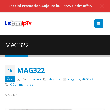
Special Promotion Aujourd’hui -15% Code: off15
MAG322
MAG322
16
Sep
Par
mojaweb
Mag Box
mag box
,
MAG322
0 Commentaires
MAG322