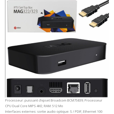
Processeur: puissant chipset Broadcom BCM75839; Processeur
CPU Dual Core MIPS 4KE; RAM: 512 Mo
Interfaces externes: sortie audio optique: S / PDIF, Ethernet 100