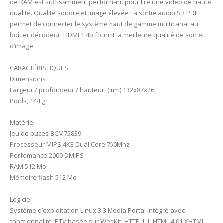
de RAM est suffisamment performant pour lire une vidéo de haute
qualité. Qualité sonore et image élevée La sortie audio S / PDIF
permet de connecter le système haut de gamme multicanal au
boîtier décodeur. HDMI 1.4b fournit la meilleure qualité de son et
d’image.
CARACTÉRISTIQUES
Dimensions
Largeur / profondeur / hauteur, (mm) 132x87x26
Poids, 144 g
Matériel
Jeu de puces BCM75839
Processeur MIPS 4KE Dual Core 750Mhz
Perfomance 2000 DMIPS
RAM 512 Mo
Mémoire flash 512 Mo
Logiciel
Système d’exploitation Linux 3.3 Media Portal intégré avec
fonctionnalité IPTV basée sur WebKit, HTTP 1.1, HTML 4.01 XHTML