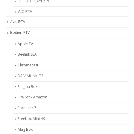
PERFECT PLAYER PC
VLC IPTV
Avis IPTV
Boitier IPTV
Apple TV
Beelink SEA I
Chromecast
DREAMLINK T3
Enigma Box
Fire Stick Amazon
Formuler Z
Freebox Mini 4K
Mag Box