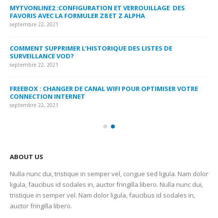
MYTVONLINE2 :CONFIGURATION ET VERROUILLAGE DES
CO
FAVORIS AVEC LA FORMULER Z8 ET Z ALPHA
sep
septembre 22, 2021
MY
COMMENT SUPPRIMER L’HISTORIQUE DES LISTES DE
LI
SURVEILLANCE VOD?
US
septembre 22, 2021
sep
FREEBOX : CHANGER DE CANAL WIFI POUR OPTIMISER VOTRE
CO
CONNECTION INTERNET
MA
septembre 22, 2021
sep
ABOUT US
Nulla nunc dui, tristique in semper vel, congue sed ligula. Nam dolor
ligula, faucibus id sodales in, auctor fringilla libero. Nulla nunc dui,
tristique in semper vel. Nam dolor ligula, faucibus id sodales in,
auctor fringilla libero.