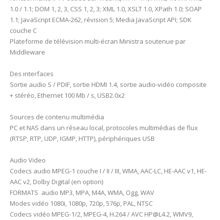
1.0 / 1.1; DOM 1, 2, 3, CSS 1, 2, 3; XML 1.0, XSLT 1.0, XPath 1.0; SOAP
1.1; JavaScript ECMA-262, révision 5; Media JavaScript API; SDK
couche C
Plateforme de télévision multi-écran Ministra soutenue par
Middleware
Des interfaces
Sortie audio S / PDIF, sortie HDMI 1.4, sortie audio-vidéo composite
+ stéréo, Ethernet 100 Mb / s, USB2.0х2
Sources de contenu multimédia
PC et NAS dans un réseau local, protocoles multimédias de flux
(RTSP, RTP, UDP, IGMP, HTTP), périphériques USB
Audio Video
Codecs audio MPEG-1 couche I / II / III, WMA, AAC-LC, HE-AAC v1, HE-
AAC v2, Dolby Digital (en option)
FORMATS audio MP3, MPA, M4A, WMA, Ogg, WAV
Modes vidéo 1080i, 1080p, 720p, 576p, PAL, NTSC
Codecs vidéo MPEG-1/2, MPEG-4, H.264 / AVC
HP@L4.2
, WMV9,