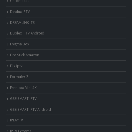
Chromecast
Deplux IPTV
DREAMLINK T3
Duplex IPTV Android
Enigma Box
Fire Stick Amazon
Flix Iptv
Formuler Z
Freebox Mini 4K
‎GSE SMART IPTV
GSE SMART IPTV Android
IPLAYTV
IPTV Extreme