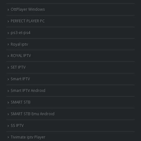
OttPlayer Windows
PERFECT PLAYER PC
ps3-et-ps4
Royal iptv
ROYAL IPTV
SET IPTV
Smart IPTV
Smart IPTV Android
SMART STB
SMART STB Emu Android
SS IPTV
Tivimate iptv Player