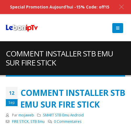
Special Promotion Aujourd’hui -15% Code: off15
COMMENT INSTALLER STB EMU
SUR FIRE STICK
COMMENT INSTALLER STB
12
EMU SUR FIRE STICK
Sep
Par
mojaweb
SMART STB Emu Android
FIRE STICK
,
STB Emu
0 Commentaires