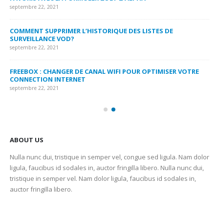
septembre 22, 2021
MY
COMMENT SUPPRIMER L’HISTORIQUE DES LISTES DE
LI
SURVEILLANCE VOD?
US
septembre 22, 2021
sep
FREEBOX : CHANGER DE CANAL WIFI POUR OPTIMISER VOTRE
CO
CONNECTION INTERNET
MA
septembre 22, 2021
sep
ABOUT US
Nulla nunc dui, tristique in semper vel, congue sed ligula. Nam dolor
ligula, faucibus id sodales in, auctor fringilla libero. Nulla nunc dui,
tristique in semper vel. Nam dolor ligula, faucibus id sodales in,
auctor fringilla libero.