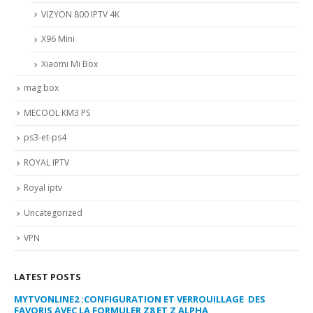
VIZYON 800 IPTV 4K
X96 Mini
Xiaomi Mi Box
mag box
MECOOL KM3 PS
ps3-et-ps4
ROYAL IPTV
Royal iptv
Uncategorized
VPN
LATEST POSTS
MYTVONLINE2 :CONFIGURATION ET VERROUILLAGE DES
CO
FAVORIS AVEC LA FORMULER Z8 ET Z ALPHA
sep