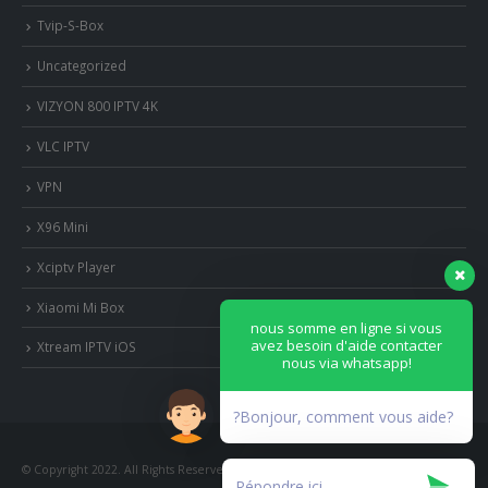
Tvip-S-Box
Uncategorized
VIZYON 800 IPTV 4K
VLC IPTV
VPN
X96 Mini
Xciptv Player
Xiaomi Mi Box
nous somme en ligne si vous
avez besoin d'aide contacter
Xtream IPTV iOS
nous via whatsapp!
?Bonjour, comment vous aide?
© Copyright 2022. All Rights Reserved.