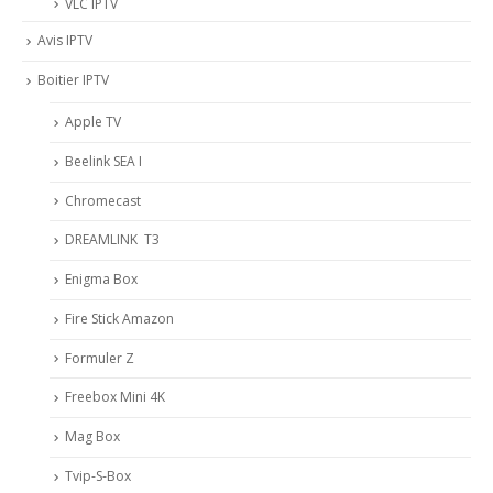
VLC IPTV
Avis IPTV
Boitier IPTV
Apple TV
Beelink SEA I
Chromecast
DREAMLINK T3
Enigma Box
Fire Stick Amazon
Formuler Z
Freebox Mini 4K
Mag Box
Tvip-S-Box