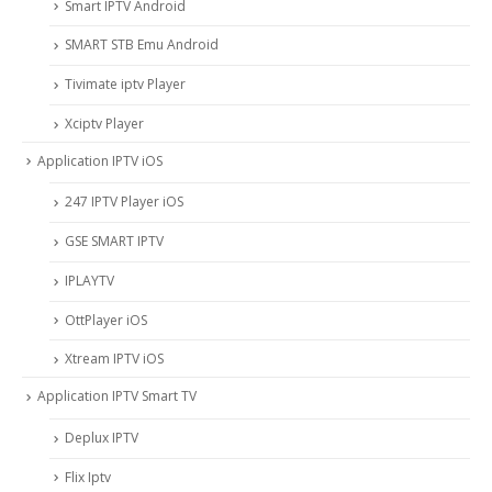
Smart IPTV Android
SMART STB Emu Android
Tivimate iptv Player
Xciptv Player
Application IPTV iOS
247 IPTV Player iOS
‎GSE SMART IPTV
IPLAYTV
OttPlayer iOS
Xtream IPTV iOS
Application IPTV Smart TV
Deplux IPTV
Flix Iptv