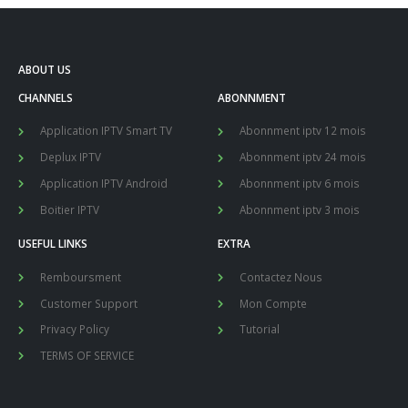
ABOUT US
CHANNELS
ABONNMENT
Application IPTV Smart TV
Abonnment iptv 12 mois
Deplux IPTV
Abonnment iptv 24 mois
Application IPTV Android
Abonnment iptv 6 mois
Boitier IPTV
Abonnment iptv 3 mois
USEFUL LINKS
EXTRA
Remboursment
Contactez Nous
Customer Support
Mon Compte
Privacy Policy
Tutorial
TERMS OF SERVICE