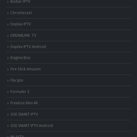
Boitier IPTV
Chromecast
Deplux IPTV
DREAMLINK T3
Duplex IPTV Android
Enigma Box
Fire Stick Amazon
Flix Iptv
Formuler Z
Freebox Mini 4K
‎GSE SMART IPTV
GSE SMART IPTV Android
IPLAYTV