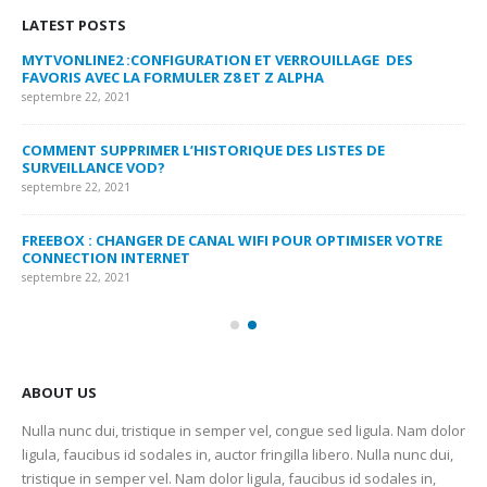
LATEST POSTS
MYTVONLINE2 :CONFIGURATION ET VERROUILLAGE DES
CO
FAVORIS AVEC LA FORMULER Z8 ET Z ALPHA
sep
septembre 22, 2021
MY
COMMENT SUPPRIMER L’HISTORIQUE DES LISTES DE
LI
SURVEILLANCE VOD?
US
septembre 22, 2021
sep
FREEBOX : CHANGER DE CANAL WIFI POUR OPTIMISER VOTRE
CO
CONNECTION INTERNET
MA
septembre 22, 2021
sep
ABOUT US
Nulla nunc dui, tristique in semper vel, congue sed ligula. Nam dolor
ligula, faucibus id sodales in, auctor fringilla libero. Nulla nunc dui,
tristique in semper vel. Nam dolor ligula, faucibus id sodales in,