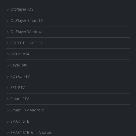
OttPlayer iOS
OttPlayer Smart TV
OttPlayer Windows
PERFECT PLAYER PC
ps3-et-ps4
Royal iptv
ROYAL IPTV
SET IPTV
Smart IPTV
Smart IPTV Android
SMART STB
SMART STB Emu Android