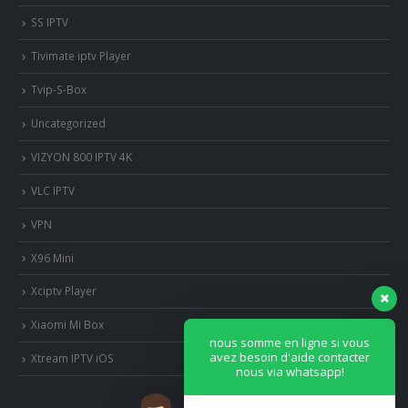
SS IPTV
Tivimate iptv Player
Tvip-S-Box
Uncategorized
VIZYON 800 IPTV 4K
VLC IPTV
VPN
X96 Mini
Xciptv Player
Xiaomi Mi Box
nous somme en ligne si vous
avez besoin d'aide contacter
Xtream IPTV iOS
nous via whatsapp!