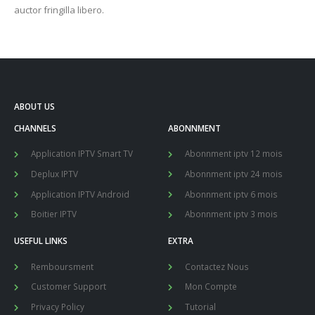
auctor fringilla libero.
ABOUT US
CHANNELS
ABONNMENT
Application IPTV Smart TV
Abonnment iptv 12 mois
Deplux IPTV
Abonnment iptv 24 mois
Application IPTV Android
Abonnment iptv 6 mois
Boitier IPTV
Abonnment iptv 3 mois
USEFUL LINKS
EXTRA
Remboursment
Contactez Nous
Customer Support
Mon Compte
Privacy Policy
Tutorial