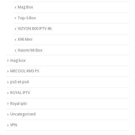
Mag Box
Tvip-S-Box
VIZYON 800 IPTV 4K
X96 Mini
Xiaomi Mi Box
mag box
MECOOL KM3 PS
ps3-et-ps4
ROYAL IPTV
Royal iptv
Uncategorized
VPN