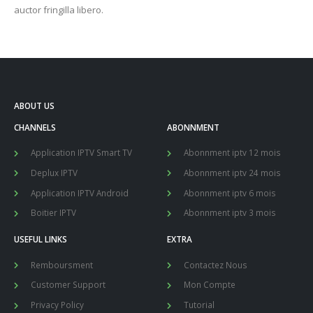
auctor fringilla libero.
ABOUT US
CHANNELS
ABONNMENT
Application IPTV Smart TV
Abonnment iptv 12 mois
Deplux IPTV
Abonnment iptv 24 mois
Application IPTV Android
Abonnment iptv 6 mois
Boitier IPTV
Abonnment iptv 3 mois
USEFUL LINKS
EXTRA
Remboursment
Contactez Nous
Customer Support
Mon Compte
Privacy Policy
Tutorial