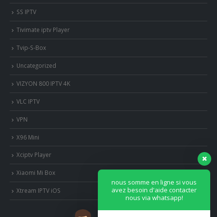
SS IPTV
Tivimate iptv Player
Tvip-S-Box
Uncategorized
VIZYON 800 IPTV 4K
VLC IPTV
VPN
X96 Mini
Xciptv Player
Xiaomi Mi Box
nous somme en ligne si vous
avez besoin d'aide contacter
Xtream IPTV iOS
nous via whatsapp!