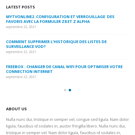
LATEST POSTS
MYTVONLINE2 :CONFIGURATION ET VERROUILLAGE DES
CO
FAVORIS AVEC LA FORMULER Z8 ET Z ALPHA
sep
septembre 22, 2021
MY
COMMENT SUPPRIMER L’HISTORIQUE DES LISTES DE
LI
SURVEILLANCE VOD?
US
septembre 22, 2021
sep
FREEBOX : CHANGER DE CANAL WIFI POUR OPTIMISER VOTRE
CO
CONNECTION INTERNET
MA
septembre 22, 2021
sep
ABOUT US
Nulla nunc dui, tristique in semper vel, congue sed ligula. Nam dolor
ligula, faucibus id sodales in, auctor fringilla libero. Nulla nunc dui,
tristique in semper vel. Nam dolor ligula, faucibus id sodales in,