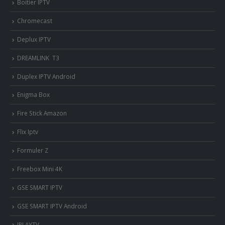
Boitier IPTV
Chromecast
Deplux IPTV
DREAMLINK T3
Duplex IPTV Android
Enigma Box
Fire Stick Amazon
Flix Iptv
Formuler Z
Freebox Mini 4K
‎GSE SMART IPTV
GSE SMART IPTV Android
IPLAYTV