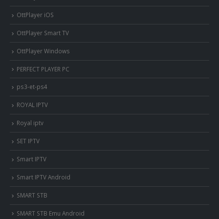
OttPlayer iOS
OttPlayer Smart TV
OttPlayer Windows
PERFECT PLAYER PC
ps3-et-ps4
ROYAL IPTV
Royal iptv
SET IPTV
Smart IPTV
Smart IPTV Android
SMART STB
SMART STB Emu Android