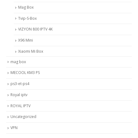
Mag Box
Tvip-S-Box
VIZYON 800 IPTV 4K
X96 Mini
Xiaomi Mi Box
mag box
MECOOL KM3 PS
ps3-et-ps4
Royal iptv
ROYAL IPTV
Uncategorized
VPN