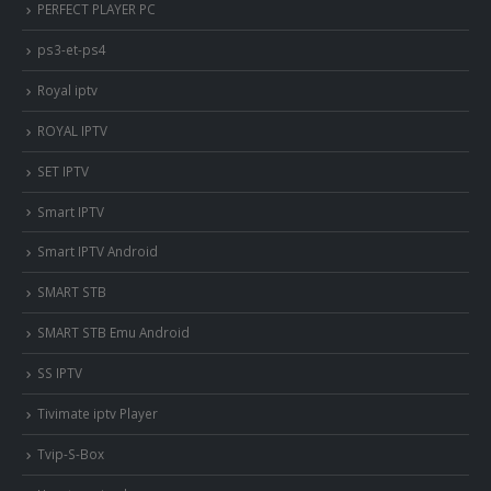
PERFECT PLAYER PC
ps3-et-ps4
Royal iptv
ROYAL IPTV
SET IPTV
Smart IPTV
Smart IPTV Android
SMART STB
SMART STB Emu Android
SS IPTV
Tivimate iptv Player
Tvip-S-Box