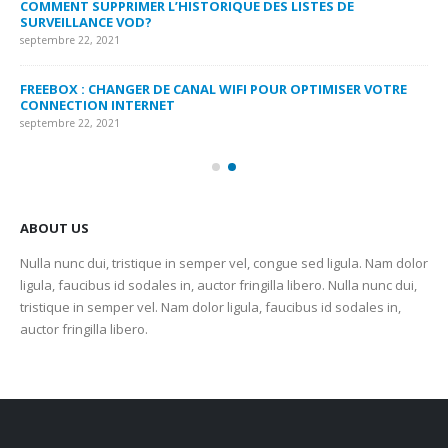
COMMENT SUPPRIMER L’HISTORIQUE DES LISTES DE
LI
SURVEILLANCE VOD?
US
septembre 22, 2021
sep
FREEBOX : CHANGER DE CANAL WIFI POUR OPTIMISER VOTRE
CO
CONNECTION INTERNET
MA
septembre 22, 2021
sep
ABOUT US
Nulla nunc dui, tristique in semper vel, congue sed ligula. Nam dolor
ligula, faucibus id sodales in, auctor fringilla libero. Nulla nunc dui,
tristique in semper vel. Nam dolor ligula, faucibus id sodales in,
auctor fringilla libero.