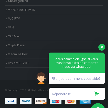
Uncategorized
VIZYON 800 IPTV 4K
VLC IPTV
VPN
X96 Mini
Xciptv Player
Xiaomi Mi Box
nous somme en ligne si vous
avez besoin d'aide contacter
Xtream IPTV iOS
nous via whatsapp!
?Bonjour, comment vous aide?
© Copyright 2022. All Rights Reserved.