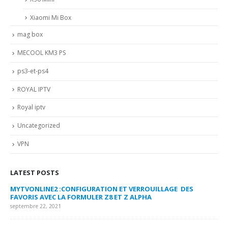
Xiaomi Mi Box
mag box
MECOOL KM3 PS
ps3-et-ps4
ROYAL IPTV
Royal iptv
Uncategorized
VPN
LATEST POSTS
MYTVONLINE2 :CONFIGURATION ET VERROUILLAGE DES
CO
FAVORIS AVEC LA FORMULER Z8 ET Z ALPHA
sep
septembre 22, 2021
MY