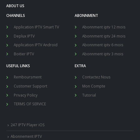
ABOUT US
CHANNELS
ABONNMENT
Application IPTV Smart TV
Abonnment iptv 12 mois
Deplux IPTV
Abonnment iptv 24 mois
Application IPTV Android
Abonnment iptv 6 mois
Boitier IPTV
Abonnment iptv 3 mois
USEFUL LINKS
EXTRA
Remboursment
Contactez Nous
Customer Support
Mon Compte
Privacy Policy
Tutorial
TERMS OF SERVICE
247 IPTV Player iOS
Abonnement IPTV