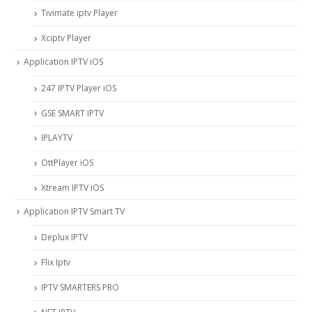
Tivimate iptv Player
Xciptv Player
Application IPTV iOS
247 IPTV Player iOS
‎GSE SMART IPTV
IPLAYTV
OttPlayer iOS
Xtream IPTV iOS
Application IPTV Smart TV
Deplux IPTV
Flix Iptv
IPTV SMARTERS PRO