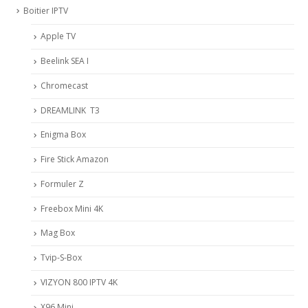
Boitier IPTV
Apple TV
Beelink SEA I
Chromecast
DREAMLINK T3
Enigma Box
Fire Stick Amazon
Formuler Z
Freebox Mini 4K
Mag Box
Tvip-S-Box
VIZYON 800 IPTV 4K
X96 Mini