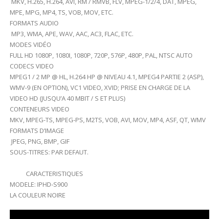
MKV, H.265, H.264, AVI, RM / RMVB, FLV, MPEG-1/2/4, DAT, MPEG,
MPE, MPG, MP4, TS, VOB, MOV, ETC.
FORMATS AUDIO
MP3, WMA, APE, WAV, AAC, AC3, FLAC, ETC.
MODES VIDÉO
FULL HD 1080P, 1080I, 1080P, 720P, 576P, 480P, PAL, NTSC AUTO
CODECS VIDEO
MPEG1 / 2 MP @ HL, H.264 HP @ NIVEAU 4.1, MPEG4 PARTIE 2 (ASP),
WMV-9 (EN OPTION), VC1 VIDEO, XVID; PRISE EN CHARGE DE LA
VIDEO HD (JUSQU’A 40 MBIT / S ET PLUS)
CONTENEURS VIDEO
MKV, MPEG-TS, MPEG-PS, M2TS, VOB, AVI, MOV, MP4, ASF, QT, WMV
FORMATS D’IMAGE
JPEG, PNG, BMP, GIF
SOUS-TITRES: PAR DEFAUT.
CARACTERISTIQUES
MODELE: IPHD-S900
LA COULEUR NOIRE