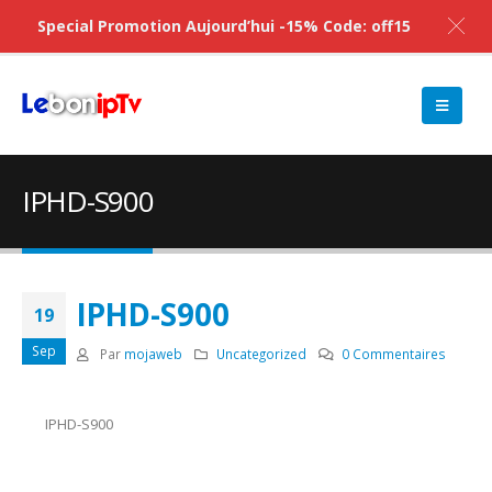
Special Promotion Aujourd’hui -15% Code: off15
IPHD-S900
IPHD-S900
19
Sep
Par
mojaweb
Uncategorized
0 Commentaires
IPHD-S900