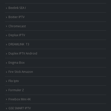
Beelink SEA I
Boitier IPTV
Chromecast
Deplux IPTV
DREAMLINK T3
Duplex IPTV Android
Enigma Box
Fire Stick Amazon
Flix Iptv
Formuler Z
Freebox Mini 4K
‎GSE SMART IPTV