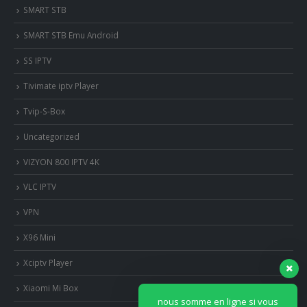
SMART STB
SMART STB Emu Android
SS IPTV
Tivimate iptv Player
Tvip-S-Box
Uncategorized
VIZYON 800 IPTV 4K
VLC IPTV
VPN
X96 Mini
Xciptv Player
Xiaomi Mi Box
nous somme en ligne si vous