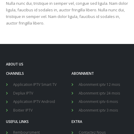
Nulla nunc dui, tristique in semper vel, congue sed ligula. Nam dolor
ligula, faucibus id sodales in, auctor fringilla libero. Nulla nunc dui,
tristique in semper vel. Nam dolor ligula, faucibus id sodales in,
auctor fringilla libero.
ABOUT US
CHANNELS
ABONNMENT
Application IPTV Smart TV
Abonnment iptv 12 mois
Deplux IPTV
Abonnment iptv 24 mois
Application IPTV Android
Abonnment iptv 6 mois
Boitier IPTV
Abonnment iptv 3 mois
USEFUL LINKS
EXTRA
Remboursment
Contactez Nous