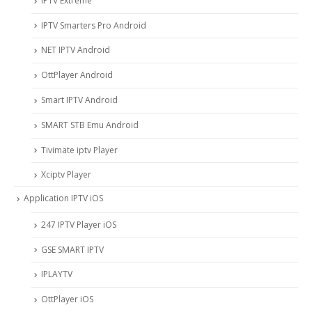
IPTV Extreme
IPTV Smarters Pro Android
NET IPTV Android
OttPlayer Android
Smart IPTV Android
SMART STB Emu Android
Tivimate iptv Player
Xciptv Player
Application IPTV iOS
247 IPTV Player iOS
‎GSE SMART IPTV
IPLAYTV
OttPlayer iOS