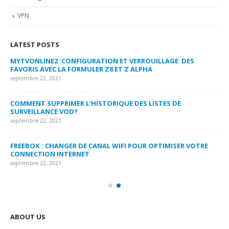
VPN
LATEST POSTS
MYTVONLINE2 :CONFIGURATION ET VERROUILLAGE DES
CO
FAVORIS AVEC LA FORMULER Z8 ET Z ALPHA
sep
septembre 22, 2021
MY
COMMENT SUPPRIMER L’HISTORIQUE DES LISTES DE
LI
SURVEILLANCE VOD?
US
septembre 22, 2021
sep
FREEBOX : CHANGER DE CANAL WIFI POUR OPTIMISER VOTRE
CO
CONNECTION INTERNET
MA
septembre 22, 2021
sep
ABOUT US