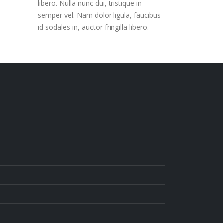
libero. Nulla nunc dui, tristique in
semper vel. Nam dolor ligula, faucibus
id sodales in, auctor fringilla libero.