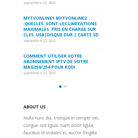
LA FORMULER Z8 ET Z ALPHA
septembre 22, 2021
septembre 22, 2021
INE2
MYTVONLINE1 M
ITATIONS
COMMENT SUPPRIMER
:QUELLES SONT 
ARGE SUR
L’HISTORIQUE DES LISTES DE
MAXIMALES PRI
 CARTE SD
SURVEILLANCE VOD?
CLES USB|DISQU
septembre 22, 2021
septembre 22, 2021
RE
FREEBOX : CHANGER DE CANAL WIFI
COMMENT UTILI
OTRE
POUR OPTIMISER VOTRE
ABONNEMENT IP
CONNECTION INTERNET
MAG250/254 PO
septembre 22, 2021
septembre 22, 2021
ABOUT US
Nulla nunc dui, tristique in semper vel,
congue sed ligula. Nam dolor ligula,
faucibus id sodales in, auctor fringilla