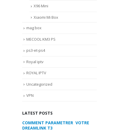
X96 Mini
Xiaomi Mi Box
mag box
MECOOL KM3 PS
ps3-et-ps4
Royal iptv
ROYAL IPTV
Uncategorized
VPN
LATEST POSTS
 VOTRE
MYTVONLINE2 :CONFIGURATION ET
COMMENT PARA
VERROUILLAGE DES FAVORIS AVEC
DREAMLINK T3