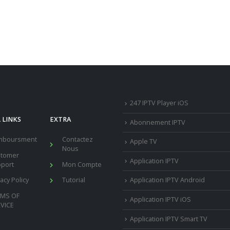
247 IPTV Player iOS
 LINKS
EXTRA
Abonnement IPTV
mboursment
Contactez
Apple TV
Nous
stomer
Application IPTV
port
Mon Compte
vacy Policy
Tutorial
Application IPTV Android
RMS OF
Application IPTV iOS
VICE
Application IPTV Smart TV