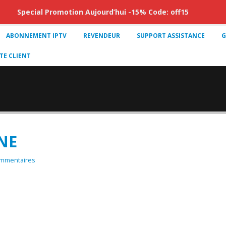
Special Promotion Aujourd’hui -15% Code: off15
ABONNEMENT IPTV
REVENDEUR
SUPPORT ASSISTANCE
G
E CLIENT
NE
mmentaires