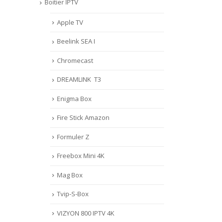
Boitier IPTV
Apple TV
Beelink SEA I
Chromecast
DREAMLINK T3
Enigma Box
Fire Stick Amazon
Formuler Z
Freebox Mini 4K
Mag Box
Tvip-S-Box
VIZYON 800 IPTV 4K