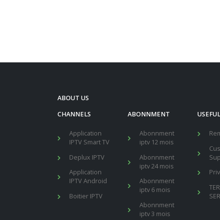
ABOUT US
CHANNELS
ABONNMENT
USEFUL
Application
Abonnment
Re
IPTV Smart TV
iptv 12 mois
Cu
Deplux IPTV
Abonnment
Sup
iptv 24 mois
Application
Pri
IPTV Android
Abonnment
TE
iptv 6 mois
Boitier IPTV
SER
Abonnment
iptv 3 mois