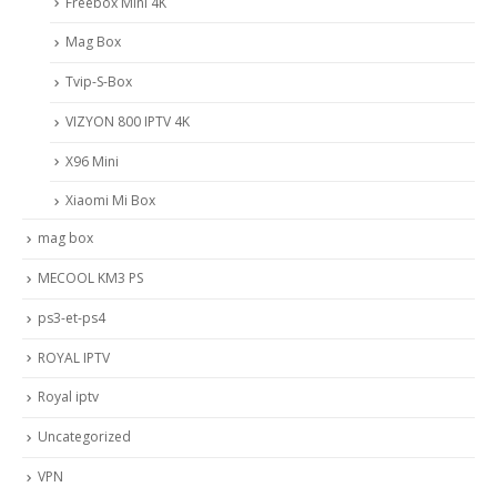
Freebox Mini 4K
Mag Box
Tvip-S-Box
VIZYON 800 IPTV 4K
X96 Mini
Xiaomi Mi Box
mag box
MECOOL KM3 PS
ps3-et-ps4
ROYAL IPTV
Royal iptv
Uncategorized
VPN