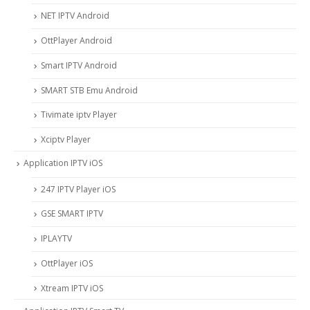
NET IPTV Android
OttPlayer Android
Smart IPTV Android
SMART STB Emu Android
Tivimate iptv Player
Xciptv Player
Application IPTV iOS
247 IPTV Player iOS
‎GSE SMART IPTV
IPLAYTV
OttPlayer iOS
Xtream IPTV iOS