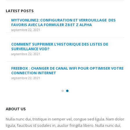
LATEST POSTS
MYTVONLINE2 :CONFIGURATION ET VERROUILLAGE DES
CO
FAVORIS AVEC LA FORMULER Z8 ET Z ALPHA
sep
septembre 22, 2021
MY
COMMENT SUPPRIMER L’HISTORIQUE DES LISTES DE
LI
SURVEILLANCE VOD?
US
septembre 22, 2021
sep
FREEBOX : CHANGER DE CANAL WIFI POUR OPTIMISER VOTRE
CO
CONNECTION INTERNET
MA
septembre 22, 2021
sep
ABOUT US
Nulla nunc dui, tristique in semper vel, congue sed ligula. Nam dolor
ligula, faucibus id sodales in, auctor fringilla libero. Nulla nunc dui,