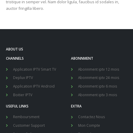
tristique in semper vel. Nam dolor ligula, faucibus id sodales in,
auctor fringilla libero.
ABOUT US
CHANNELS
ABONNMENT
Application IPTV Smart TV
Abonnment iptv 12 mois
Deplux IPTV
Abonnment iptv 24 mois
Application IPTV Android
Abonnment iptv 6 mois
Boitier IPTV
Abonnment iptv 3 mois
USEFUL LINKS
EXTRA
Remboursment
Contactez Nous
Customer Support
Mon Compte