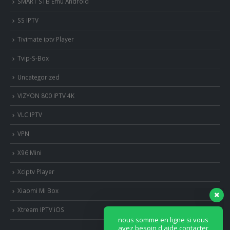
SMART STB Emu Android
SS IPTV
Tivimate iptv Player
Tvip-S-Box
Uncategorized
VIZYON 800 IPTV 4K
VLC IPTV
VPN
X96 Mini
Xciptv Player
Xiaomi Mi Box
nous somme en ligne si vous
avez besoin d'aide contacter
Xtream IPTV iOS
nous via whatsapp!