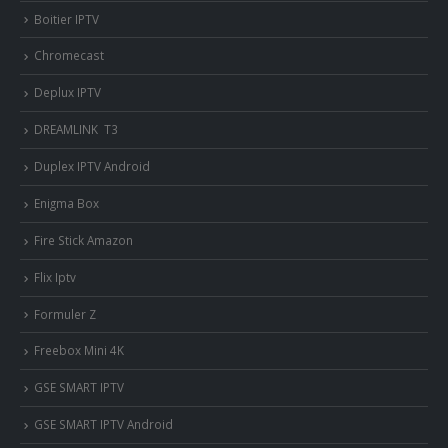
Boitier IPTV
Chromecast
Deplux IPTV
DREAMLINK T3
Duplex IPTV Android
Enigma Box
Fire Stick Amazon
Flix Iptv
Formuler Z
Freebox Mini 4K
‎GSE SMART IPTV
GSE SMART IPTV Android