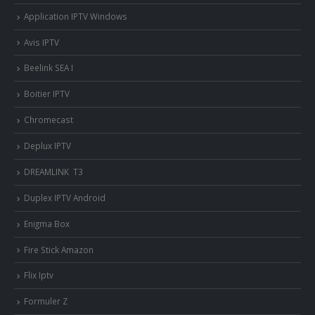
Application IPTV Windows
Avis IPTV
Beelink SEA I
Boitier IPTV
Chromecast
Deplux IPTV
DREAMLINK T3
Duplex IPTV Android
Enigma Box
Fire Stick Amazon
Flix Iptv
Formuler Z