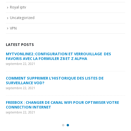
Royal iptv
Uncategorized
VPN
LATEST POSTS
MYTVONLINE2 :CONFIGURATION ET VERROUILLAGE DES
CO
FAVORIS AVEC LA FORMULER Z8 ET Z ALPHA
sep
septembre 22, 2021
MY
COMMENT SUPPRIMER L’HISTORIQUE DES LISTES DE
LI
SURVEILLANCE VOD?
US
septembre 22, 2021
sep
FREEBOX : CHANGER DE CANAL WIFI POUR OPTIMISER VOTRE
CO
CONNECTION INTERNET
MA
septembre 22, 2021
sep