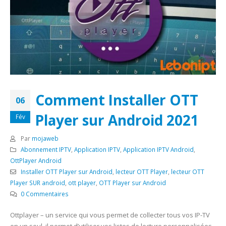
Comment Installer OTT
06
Player sur Android 2021
Fév
Par
mojaweb
Abonnement IPTV
,
Application IPTV
,
Application IPTV Android
,
OttPlayer Android
Installer OTT Player sur Android
,
lecteur OTT Player
,
lecteur OTT
Player SUR android
,
ott player
,
OTT Player sur Android
0 Commentaires
Ottplayer – un service qui vous permet de collecter tous vos IP-TV
en un seul, il permet d’utiliser vos listes de lecture personnalisées