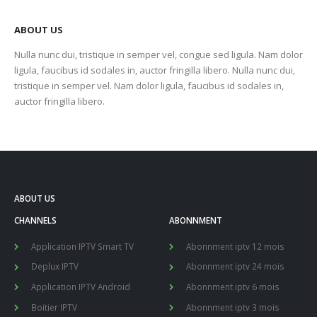
ABOUT US
Nulla nunc dui, tristique in semper vel, congue sed ligula. Nam dolor
ligula, faucibus id sodales in, auctor fringilla libero. Nulla nunc dui,
tristique in semper vel. Nam dolor ligula, faucibus id sodales in,
auctor fringilla libero.
ABOUT US
CHANNELS
ABONNMENT
Application IPTV Smart TV
Abonnment iptv 12 mois
Deplux IPTV
Abonnment iptv 24 mois
Application IPTV Android
Abonnment iptv 6 mois
Boitier IPTV
Abonnment iptv 3 mois