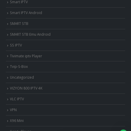
Smart IPTV
Smart IPTV Android
SMART STB
SMART STB Emu Android
SS IPTV
Tivimate iptv Player
Tvip-S-Box
Uncategorized
VIZYON 800 IPTV 4K
VLC IPTV
VPN
X96 Mini