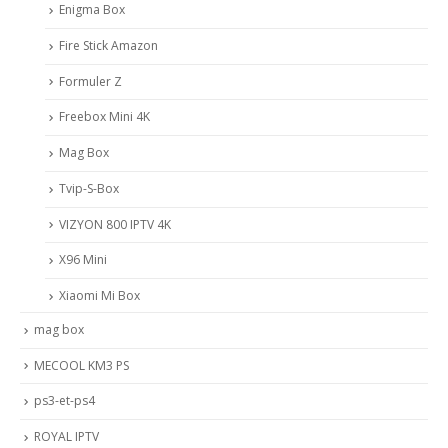
Enigma Box
Fire Stick Amazon
Formuler Z
Freebox Mini 4K
Mag Box
Tvip-S-Box
VIZYON 800 IPTV 4K
X96 Mini
Xiaomi Mi Box
mag box
MECOOL KM3 PS
ps3-et-ps4
ROYAL IPTV