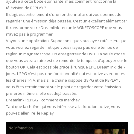
ajoutée à cette boîte étonnante, mais comment fonctionne la
télévision de REPLAY ?
Il s’agit essentiellement d’une fonctionnalité qui vous permet de
regarder une émission déjà passée. C’est un excellent élément car
il transforme votre Dreamlink en un MAGNETOSCOPE que vous
n’avez pas à programmer.
Voyons une application. Supposons que vous ayez raté le jeu que
vous vouliez regarder et que vous n’ayez pas eu le temps de
régler un magnétoscope, un enregistreur de DVD . La seule chose
que vous avez à faire est de remonter le temps et d’appuyer sur le
bouton OK. Cela est possible grâce à l’unique EPG Dreamlink de 7
jours. L’EPG n’est pas une fonctionnalité qui est active avec toutes
les chaînes IPTV, mais si la chaîne dispose d’EPG et de REPLAY ,
vous êtes certainement sur le point de regarder votre émission
préférée même si elle est déjà passée.
Dreamlink REPLAY , comment ça marche?
Tant que la chaîne qui vous intéresse a la fonction active, vous
pouvez aller lire le Replay .