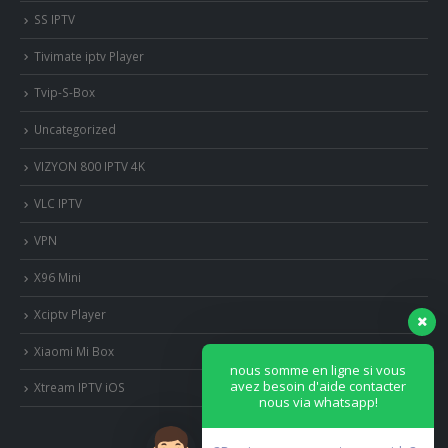
SS IPTV
Tivimate iptv Player
Tvip-S-Box
Uncategorized
VIZYON 800 IPTV 4K
VLC IPTV
VPN
X96 Mini
Xciptv Player
Xiaomi Mi Box
nous somme en ligne si vous
avez besoin d'aide contacter
Xtream IPTV iOS
nous via whatsapp!