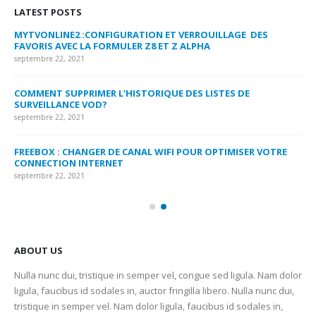
LATEST POSTS
MYTVONLINE2 :CONFIGURATION ET VERROUILLAGE DES
CO
FAVORIS AVEC LA FORMULER Z8 ET Z ALPHA
sep
septembre 22, 2021
MY
COMMENT SUPPRIMER L’HISTORIQUE DES LISTES DE
LI
SURVEILLANCE VOD?
US
septembre 22, 2021
sep
FREEBOX : CHANGER DE CANAL WIFI POUR OPTIMISER VOTRE
CO
CONNECTION INTERNET
MA
septembre 22, 2021
sep
ABOUT US
Nulla nunc dui, tristique in semper vel, congue sed ligula. Nam dolor
ligula, faucibus id sodales in, auctor fringilla libero. Nulla nunc dui,
tristique in semper vel. Nam dolor ligula, faucibus id sodales in,