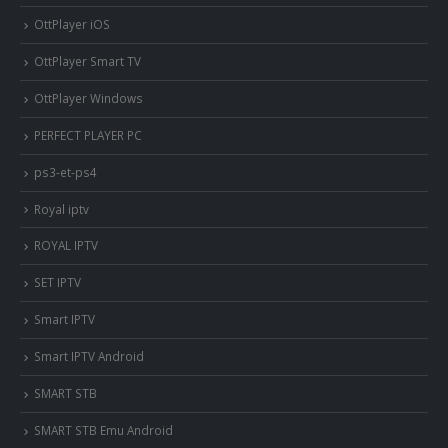
OttPlayer iOS
OttPlayer Smart TV
OttPlayer Windows
PERFECT PLAYER PC
ps3-et-ps4
Royal iptv
ROYAL IPTV
SET IPTV
Smart IPTV
Smart IPTV Android
SMART STB
SMART STB Emu Android