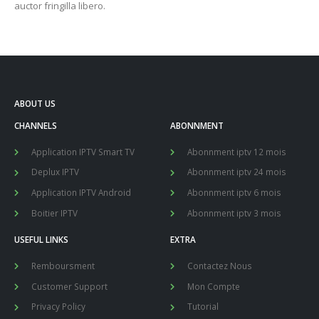
auctor fringilla libero.
ABOUT US
CHANNELS
ABONNMENT
Application IPTV Smart TV
Abonnment iptv 12 mois
Deplux IPTV
Abonnment iptv 24 mois
Application IPTV Android
Abonnment iptv 6 mois
Boitier IPTV
Abonnment iptv 3 mois
USEFUL LINKS
EXTRA
Remboursment
Contactez Nous
Customer Support
Mon Compte
Privacy Policy
Tutorial