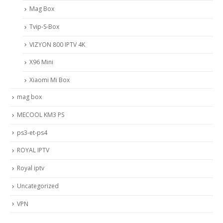
Mag Box
Tvip-S-Box
VIZYON 800 IPTV 4K
X96 Mini
Xiaomi Mi Box
mag box
MECOOL KM3 PS
ps3-et-ps4
ROYAL IPTV
Royal iptv
Uncategorized
VPN