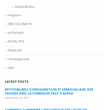
Xiaomi Mi Box
mag box
MECOOL KM3 PS
ps3-et-ps4
ROYAL IPTV
Royal iptv
Uncategorized
VPN
LATEST POSTS
MYTVONLINE2 :CONFIGURATION ET VERROUILLAGE DES
CO
FAVORIS AVEC LA FORMULER Z8 ET Z ALPHA
sep
septembre 22, 2021
MY
COMMENT SUPPRIMER L’HISTORIQUE DES LISTES DE
LI