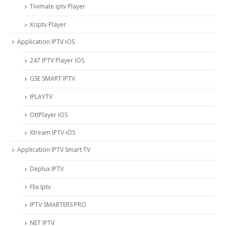
Tivimate iptv Player
Xciptv Player
Application IPTV iOS
247 IPTV Player iOS
‎GSE SMART IPTV
IPLAYTV
OttPlayer iOS
Xtream IPTV iOS
Application IPTV Smart TV
Deplux IPTV
Flix Iptv
IPTV SMARTERS PRO
NET IPTV