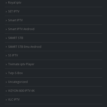
Royal iptv
SET IPTV
Smart IPTV
Smart IPTV Android
SMART STB
SMART STB Emu Android
SS IPTV
Tivimate iptv Player
Tvip-S-Box
Uncategorized
VIZYON 800 IPTV 4K
VLC IPTV