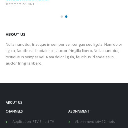
septembre 22, 2021
sep
ABOUT US
Nulla nunc dui, tristique in semper vel, congue sed ligula. Nam dolor
ligula, faucibus id sodales in, auctor fringilla libero. Nulla nunc dui,
tristique in semper vel. Nam dolor ligula, faucibus id sodales in,
auctor fringilla libero.
ABOUT US
CHANNELS
ABONNMENT
Application IPTV Smart TV
Abonnment iptv 12 mois