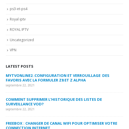
ps3-et-ps4
Royal iptv
ROYAL IPTV
Uncategorized
VPN
LATEST POSTS
MYTVONLINE2 :CONFIGURATION ET VERROUILLAGE DES
CO
FAVORIS AVEC LA FORMULER Z8 ET Z ALPHA
sep
septembre 22, 2021
MY
COMMENT SUPPRIMER L’HISTORIQUE DES LISTES DE
LI
SURVEILLANCE VOD?
US
septembre 22, 2021
sep
FREEBOX : CHANGER DE CANAL WIFI POUR OPTIMISER VOTRE
CO
CONNECTION INTERNET
MA